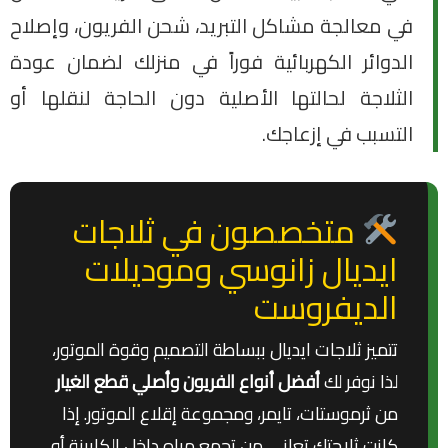
في معالجة مشاكل التبريد، شحن الفريون، وإصلاح
الدوائر الكهربائية فوراً في منزلك لضمان عودة
الثلاجة لحالتها الأصلية دون الحاجة لنقلها أو
التسبب في إزعاجك.
متخصصون في ثلاجات
ايديال زانوسي وموديلات
الديفروست
تتميز ثلاجات ايديال ببساطة التصميم وقوة الموتور،
لذا نوفر لك
أفضل أنواع الفريون وأصلي قطع الغيار
من ثرموستات، تايمر، ومجموعة إقلاع الموتور. إذا
كانت ثلاجتك تعاني من تجمع مياه داخل الكابينة أو