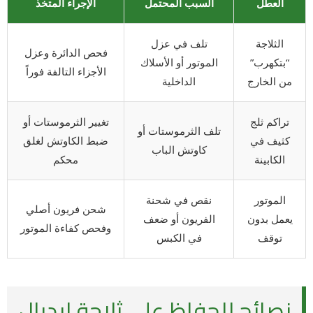
العطل
السبب المحتمل
الإجراء المتخذ
الثلاجة
تلف في عزل
فحص الدائرة وعزل
“بتكهرب”
الموتور أو الأسلاك
الأجزاء التالفة فوراً
من الخارج
الداخلية
تراكم ثلج
تغيير الثرموستات أو
تلف الثرموستات أو
كثيف في
ضبط الكاوتش لغلق
كاوتش الباب
الكابينة
محكم
الموتور
نقص في شحنة
شحن فريون أصلي
يعمل بدون
الفريون أو ضعف
وفحص كفاءة الموتور
توقف
في الكبس
نصائح للحفاظ على ثلاجة ايديال