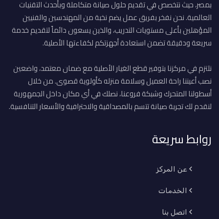
بمصر، حيث نتخصص في تقديم حلول صيانة متكاملة وبأحدث التقنيات
العالمية. نحن نفخر بفريق عمل يضم نخبة من المهندسين والفنيين
المؤهلين بأعلى مستويات التدريب، والذين يسعون دائماً لتقديم خدمة
سريعة ودقيقة تضمن استعادة أجهزتكم لكفاءتها الأصلية.
نلتزم في مركزنا بتوفير قطع الغيار الأصلية مع ضمان معتمد، واضعين
نصب أعيننا راحة العميل وسلامة منزله كأولوية قصوى. من خلال
أسطولنا المتحرك وشبكة فروعنا، نصلك في أي مكان داخل الجمهورية
لنقدم لك تجربة صيانة تتسم بالمصداقية والاحترافية والأسعار التنافسية.
روابط سريعة
عن المركز
الخدمات
اتصل بنا