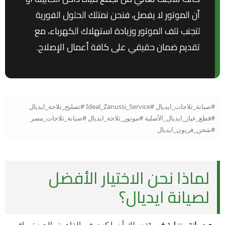
أن الموتور لا يفصل، فنحن نمتلك الحلول الفورية
لتجنب تلف الموتور وزيادة استهلاك الكهرباء، مع
تقديم ضمان حقيقي على كافة أعمال الإصلاح.
#صيانة_ثلاجات_ايديال #Ideal_Zanussi_Service #تصليح_ثلاجة_ايديال
#قطع_غيار_ايديال_الأصلية #موتور_ثلاجة_ايديال #صيانة_ثلاجات_مصر
#شحن_فريون_ايديال
لماذا نحن الاختيار الأفضل
لصيانة ايديال؟
● صيانة منزلية فورية:
نصلك أينما كنت في القاهرة والجيزة وباقي