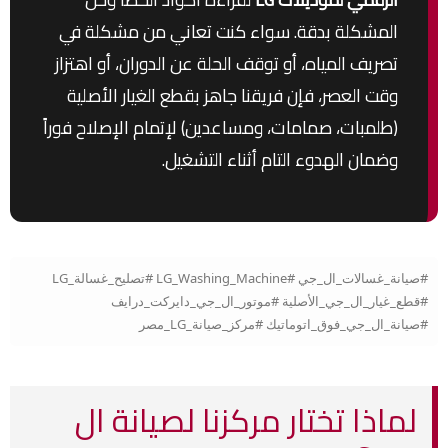
المشكلة بدقة. سواء كنت تعاني من مشكلة في
تصريف المياه، أو توقف الحلة عن الدوران، أو اهتزاز
وقت العصر، فإن فريقنا جاهز بقطع الغيار الأصلية
(طلمبات، صمامات، ومساعدين) لإتمام الإصلاح فوراً
وضمان الهدوء التام أثناء التشغيل.
#صيانة_غسالات_ال_جي #LG_Washing_Machine #تصليح_غسالة_LG
#قطع_غيار_ال_جي_الأصلية #موتور_ال_جي_دايركت_درايف
#صيانة_ال_جي_فوق_اتوماتيك #مركز_صيانة_LG_مصر
لماذا تختار مركزنا لصيانة ال