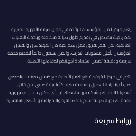
يعتبر مركزنا من المؤسسات الرائدة في مجال صيانة الأجهزة المنزلية
بمصر، حيث نتخصص في تقديم حلول صيانة متكاملة وبأحدث التقنيات
العالمية. نحن نفخر بفريق عمل يضم نخبة من المهندسين والفنيين
المؤهلين بأعلى مستويات التدريب، والذين يسعون دائماً لتقديم خدمة
سريعة ودقيقة تضمن استعادة أجهزتكم لكفاءتها الأصلية.
نلتزم في مركزنا بتوفير قطع الغيار الأصلية مع ضمان معتمد، واضعين
نصب أعيننا راحة العميل وسلامة منزله كأولوية قصوى. من خلال
أسطولنا المتحرك وشبكة فروعنا، نصلك في أي مكان داخل الجمهورية
لنقدم لك تجربة صيانة تتسم بالمصداقية والاحترافية والأسعار التنافسية.
روابط سريعة