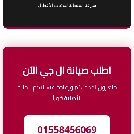
سرعة استجابة لبلاغات الأعطال
اطلب صيانة ال جي الآن
جاهزون لخدمتكم وإعادة غسالتكم للحالة
الأصلية فوراً
01558456069