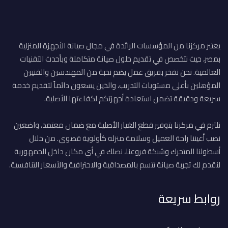
يعتبر مركزنا من المؤسسات الرائدة في مجال صيانة الأجهزة المنزلية
بمصر، حيث نتخصص في تقديم حلول صيانة متكاملة وبأحدث التقنيات
العالمية. نحن نفخر بفريق عمل يضم نخبة من المهندسين والفنيين
المؤهلين بأعلى مستويات التدريب، والذين يسعون دائماً لتقديم خدمة
سريعة ودقيقة تضمن استعادة أجهزتكم لكفاءتها الأصلية.
نلتزم في مركزنا بتوفير قطع الغيار الأصلية مع ضمان معتمد، واضعين
نصب أعيننا راحة العميل وسلامة منزله كأولوية قصوى. من خلال
أسطولنا المتحرك وشبكة فروعنا، نصلك في أي مكان داخل الجمهورية
لنقدم لك تجربة صيانة تتسم بالمصداقية والاحترافية والأسعار التنافسية.
روابط سريعة