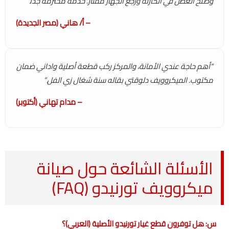
وصلح العطل في الكارتة ورجع الجهاز ممتاز. خدمة محترمة جداً.”
– أ/ هاني (مصر الجديدة)
“أهم حاجة عندي الأمانة، والمركز ركب قطعة أصلية واداني ضمان
مكتوب. الميكروويف دلوقتي بقاله سنة شغال زي الفل.”
– مدام تهاني (أكتوبر)
الأسئلة الشائعة حول صيانة
ميكروويف تورنيدو (FAQ)
س: هل توفرون قطع غيار تورنيدو الأصلية (العربي)؟