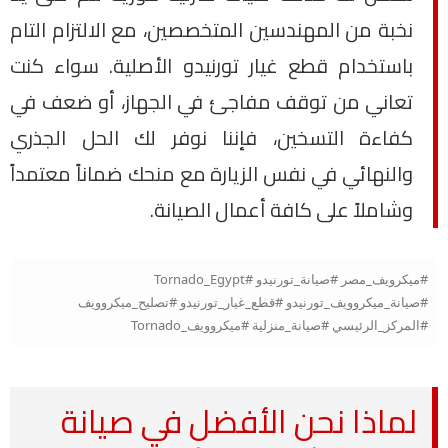
نخبة من المهندسين المتخصصين، مع الالتزام التام
باستخدام قطع غيار تورنيدو الأصلية. سواء كنت
تعاني من توقف مفاجئ في الجهاز، أو ضعف في
كفاءة التسخين، فإننا نوفر لك الحل الجذري
والنهائي في نفس الزيارة مع منحك ضماناً معتمداً
وشاملاً على كافة أعمال الصيانة.
#ميكرويف_مصر #صيانة_تورنيدو #Tornado_Egypt
#صيانة_ميكروويف_تورنيدو #قطع_غيار_تورنيدو #تصليح_ميكروويف
#المركز_الرئيسي #صيانة_منزلية #ميكروويف_Tornado
لماذا نحن الأفضل في صيانة