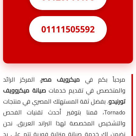
01111505592
مرحباً بكم في
ميكرويف مصر
، المركز الرائد
والمتخصص في تقديم خدمات
صيانة ميكروويف
تورنيدو
. بفضل ثقة المستهلك المصري في منتجات
Tornado، قمنا بتوفير أحدث تقنيات الفحص
والتشخيص المخصصة لهذا البراند العريق. نحن
نضمن لك خدمة صيانة منزلية فورية تتم على يد