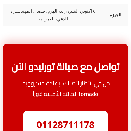
6 أكتوبر، الشيخ زايد، الهرم، فيصل، المهندسين،
الجيزة
الدقي، العمرانية
تواصل مع صيانة تورنيدو الآن
نحن في انتظار اتصالك لإعادة ميكروويف
Tornado لحالته الأصلية فوراً
01128711178