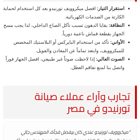
استقرار التيار:
افصل ميكروويف تورنيدو بعد كل استخدام لحماية
الكارتة من الصدمات الكهربائية.
النظافة:
بقايا الدهون تسبب تآكل الصاج الداخلي، لذا يجب مسح
الجهاز بقطعة قماش ناعمة دورياً.
الأواني:
تأكد من استخدام البايركس أو البلاستيك المخصص
للميكروويف، وابتعد تماماً عن المعادن والفويل.
الصوت العالي:
إذا لاحظت صوتاً غير طبيعي، افصل الجهاز فوراً
واتصل بنا لمنع تفاقم العطل.
تجارب وآراء عملاء صيانة
تورنيدو في مصر
“ميكروويف تورنيدو عندي كان بيفصل فجأة، المهندس جالي