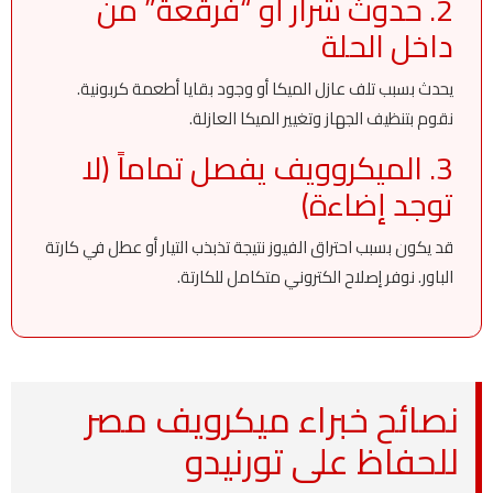
2. حدوث شرار أو “فرقعة” من
داخل الحلة
يحدث بسبب تلف عازل الميكا أو وجود بقايا أطعمة كربونية.
نقوم بتنظيف الجهاز وتغيير الميكا العازلة.
3. الميكروويف يفصل تماماً (لا
توجد إضاءة)
قد يكون بسبب احتراق الفيوز نتيجة تذبذب التيار أو عطل في كارتة
الباور. نوفر إصلاح الكتروني متكامل للكارتة.
نصائح خبراء ميكرويف مصر
للحفاظ على تورنيدو