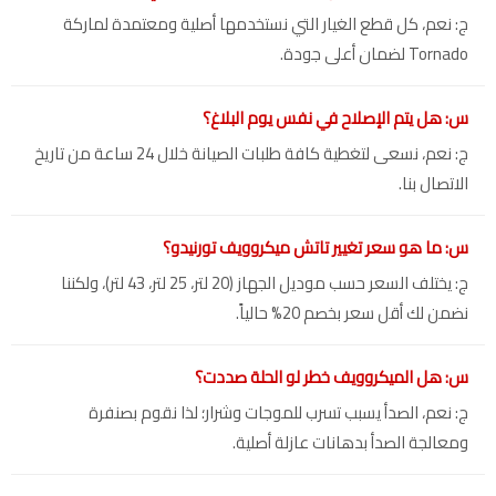
ج: نعم، كل قطع الغيار التي نستخدمها أصلية ومعتمدة لماركة
Tornado لضمان أعلى جودة.
س: هل يتم الإصلاح في نفس يوم البلاغ؟
ج: نعم، نسعى لتغطية كافة طلبات الصيانة خلال 24 ساعة من تاريخ
الاتصال بنا.
س: ما هو سعر تغيير تاتش ميكروويف تورنيدو؟
ج: يختلف السعر حسب موديل الجهاز (20 لتر، 25 لتر، 43 لتر)، ولكننا
نضمن لك أقل سعر بخصم 20% حالياً.
س: هل الميكروويف خطر لو الحلة صددت؟
ج: نعم، الصدأ يسبب تسرب للموجات وشرار؛ لذا نقوم بصنفرة
ومعالجة الصدأ بدهانات عازلة أصلية.