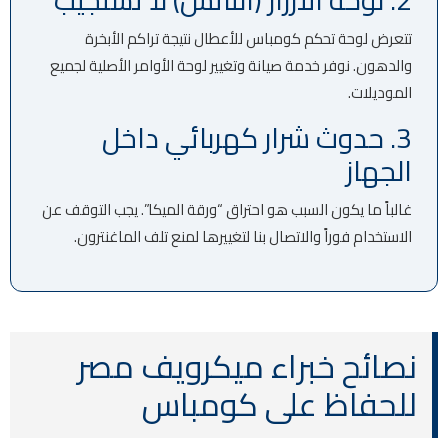
تتعرض لوحة تحكم كومباس للأعطال نتيجة تراكم الأبخرة
والدهون. نوفر خدمة صيانة وتغيير لوحة الأوامر الأصلية لجميع
الموديلات.
3. حدوث شرار كهربائي داخل
الجهاز
غالباً ما يكون السبب هو احتراق “ورقة الميكا”. يجب التوقف عن
الاستخدام فوراً والاتصال بنا لتغييرها لمنع تلف الماغنترون.
نصائح خبراء ميكرويف مصر
للحفاظ على كومباس