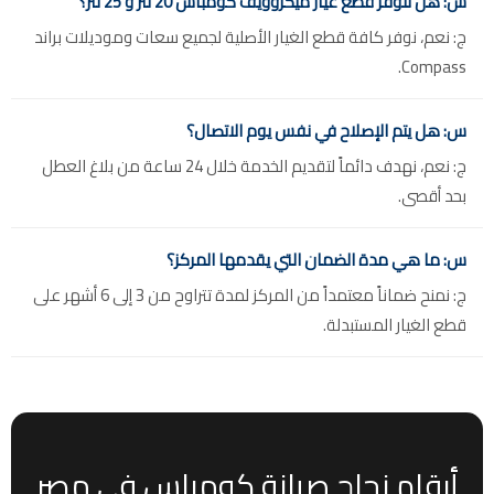
س: هل تتوفر قطع غيار ميكروويف كومباس 20 لتر و 25 لتر؟
ج: نعم، نوفر كافة قطع الغيار الأصلية لجميع سعات وموديلات براند
Compass.
س: هل يتم الإصلاح في نفس يوم الاتصال؟
ج: نعم، نهدف دائماً لتقديم الخدمة خلال 24 ساعة من بلاغ العطل
بحد أقصى.
س: ما هي مدة الضمان التي يقدمها المركز؟
ج: نمنح ضماناً معتمداً من المركز لمدة تتراوح من 3 إلى 6 أشهر على
قطع الغيار المستبدلة.
أرقام نجاح صيانة كومباس في مصر