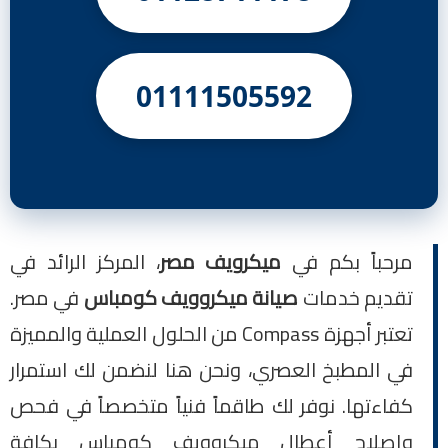
01111505592
مرحباً بكم في
ميكرويف مصر
، المركز الرائد في
تقديم خدمات
صيانة ميكروويف كومباس
في مصر.
تعتبر أجهزة Compass من الحلول العملية والمميزة
في المطبخ العصري، ونحن هنا لنضمن لك استمرار
كفاءتها. نوفر لك طاقماً فنياً متخصصاً في فحص
وإصلاح أعطال ميكروويف كومباس بكافة