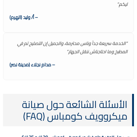
ليكم.”
– أ/ وليد (الهرم)
“الخدمة سريعة جداً وناس محترمة، والجميل إن التصليح تم في
المطبخ وما احتاجناش ننقل الجهاز.”
– مدام نجلاء (مدينة نصر)
الأسئلة الشائعة حول صيانة
ميكروويف كومباس (FAQ)