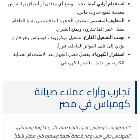
استخدام أواني آمنة:
تجنب وضع أي معادن أو أطباق بها نقوش
معدنية لمنع حدوث ماس.
التنظيف المستمر:
تنظيف الحجرة الداخلية من بقايا الطعام
يطيل عمر الماغنترون ويمنع الشرار.
تجنب التشغيل الفارغ:
تشغيل ميكروويف كومباس وهو فارغ
يؤدي إلى تلف الدوائر الداخلية فوراً.
استقرار الكهرباء:
يفضل فصل الجهاز بعد الاستخدام لحماية
الكارتة من تذبذب التيار الكهربائي.
تجارب وآراء عملاء صيانة
كومباس في مصر
“ميكروويف كومباس عندي كان صوته عالي جداً وما بيسخنش،
المهندس جالي البيت وغير قطعة أصلية وسعره كان ممتاز. شكراً