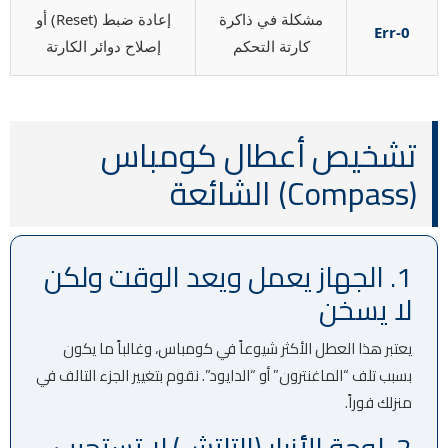
مشكلة في ذاكرة
إعادة ضبط (Reset) أو
Err-0
كارتة التحكم
إصلاح دوائر الكارتة
تشخيص أعطال كومباس
(Compass) الشائعة
1. الجهاز يعمل ويعد الوقت ولكن
لا يسخن
يعتبر هذا العطل الأكثر شيوعاً في كومباس، وغالباً ما يكون
بسبب تلف “الماغنترون” أو “الدايود”. نقوم بتغيير الجزء التالف في
منزلك فوراً.
2. لوحة الأزرار (التاتش) لا تستجيب