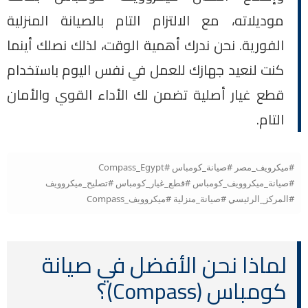
موديلاته، مع الالتزام التام بالصيانة المنزلية
الفورية. نحن ندرك أهمية الوقت، لذلك نصلك أينما
كنت لنعيد جهازك للعمل في نفس اليوم باستخدام
قطع غيار أصلية تضمن لك الأداء القوي والأمان
التام.
#ميكرويف_مصر #صيانة_كومباس #Compass_Egypt
#صيانة_ميكروويف_كومباس #قطع_غيار_كومباس #تصليح_ميكروويف
#المركز_الرئيسي #صيانة_منزلية #ميكروويف_Compass
لماذا نحن الأفضل في صيانة
كومباس (Compass)؟