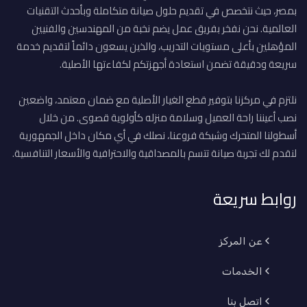
بمصر، حيث نتخصص في تقديم حلول صيانة متكاملة وبأحدث التقنيات
العالمية. نحن نفخر بفريق عمل يضم نخبة من المهندسين والفنيين
المؤهلين بأعلى مستويات التدريب، والذين يسعون دائماً لتقديم خدمة
سريعة ودقيقة تضمن استعادة أجهزتكم لكفاءتها الأصلية.
نلتزم في مركزنا بتوفير قطع الغيار الأصلية مع ضمان معتمد، واضعين
نصب أعيننا راحة العميل وسلامة منزله كأولوية قصوى. من خلال
أسطولنا المتحرك وشبكة فروعنا، نصلك في أي مكان داخل الجمهورية
لنقدم لك تجربة صيانة تتسم بالمصداقية والاحترافية والأسعار التنافسية.
روابط سريعة
عن المركز
الخدمات
اتصل بنا