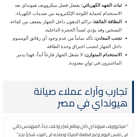
ثبات الجهد الكهربائي:
يفضل فصل ميكروويف هيونداي بعد
الاستخدام لحماية اللوحة الإلكترونية من صدمات الكهرباء.
النظافة الفائقة:
تراكم الدهون داخل الجهاز يضعف من كفاءة
التسخين وقد يؤدي لصدأ الحجرة الداخلية.
تجنب المعادن:
تأكد تماماً من عدم وجود أي رقائق ألومنيوم
داخل الجهاز لتجنب احتراق وحدة الطاقة.
الاستخدام المتوازن:
لا تشغل الجهاز فارغاً أبداً، فهذا يدمر
الماغنترون في ثوانٍ معدودة.
تجارب وآراء عملاء صيانة
هيونداي في مصر
“ميكروويف هيونداي كان بيطلع شرار وخفت جداً، المهندس جالي
في نفس اليوم وغير قطعة الميكا وصلحه في البيت. شكراً بجد.”