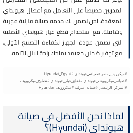
المدربين خصيصاً على التعامل مع أعطال هيونداي
المعقدة. نحن نضمن لك خدمة صيانة منزلية فورية
وشاملة، مع استخدام قطع غيار هيونداي الأصلية
التي تضمن عودة الجهاز لكفاءة التصنيع الأولى،
مع توفير ضمان معتمد يمنحك راحة البال التامة.
#ميكرويف_مصر #صيانة_هيونداي #Hyundai_Egypt
#صيانة_ميكروويف_هيونداي #قطع_غيار_هيونداي #تصليح_ميكروويف
#المركز_الرئيسي #صيانة_منزلية #ميكروويف_Hyundai
لماذا نحن الأفضل في صيانة
هيونداي (Hyundai)؟