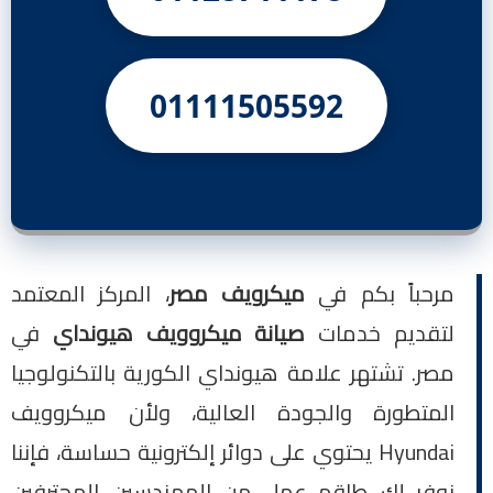
01111505592
مرحباً بكم في
ميكرويف مصر
، المركز المعتمد
لتقديم خدمات
صيانة ميكروويف هيونداي
في
مصر. تشتهر علامة هيونداي الكورية بالتكنولوجيا
المتطورة والجودة العالية، ولأن ميكروويف
Hyundai يحتوي على دوائر إلكترونية حساسة، فإننا
نوفر لك طاقم عمل من المهندسين المحترفين