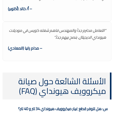
– أ/ خالد (أكتوبر)
“التعامل محترم جداً والمهندس فاهم شغله كويس في موديلات
هيونداي الديجيتال. بنصح بيهم جداً.”
– مدام رانيا (المعادي)
الأسئلة الشائعة حول صيانة
ميكروويف هيونداي (FAQ)
س: هل تتوفر قطع غيار ميكروويف هيونداي 34 لتر و 40 لتر؟