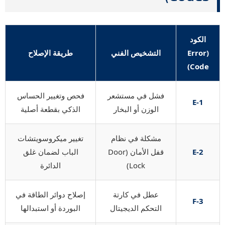
الكود
(Error
التشخيص الفني
طريقة الإصلاح
Code)
فشل في مستشعر
فحص وتغيير الحساس
E-1
الوزن أو البخار
الذكي بقطعة أصلية
مشكلة في نظام
تغيير ميكروسويتشات
E-2
قفل الأمان (Door
الباب لضمان غلق
Lock)
الدائرة
عطل في كارتة
إصلاح دوائر الطاقة في
F-3
التحكم الديجيتال
البوردة أو استبدالها