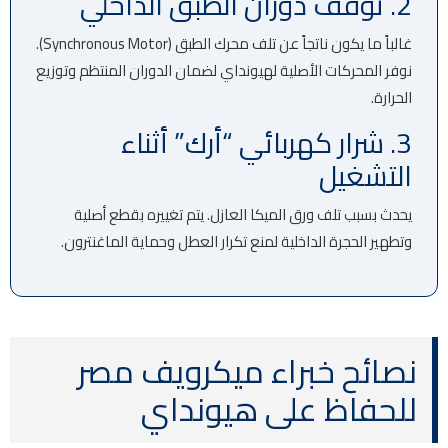
2. توقف دوران الطبق الداخلي
غالباً ما يكون ناتجاً عن تلف محرك الطبق (Synchronous Motor).
نوفر المحركات الأصلية لهيونداي لضمان الدوران المنتظم وتوزيع
الحرارة.
3. شرار كهربائي “أرك” أثناء
التشغيل
يحدث بسبب تلف ورق الميكا العازل. يتم تغييره بقطع أصلية
وتطهير الحجرة الداخلية لمنع تكرار العطل وحماية الماغنترون.
نصائح خبراء ميكرويف مصر
للحفاظ على هيونداي