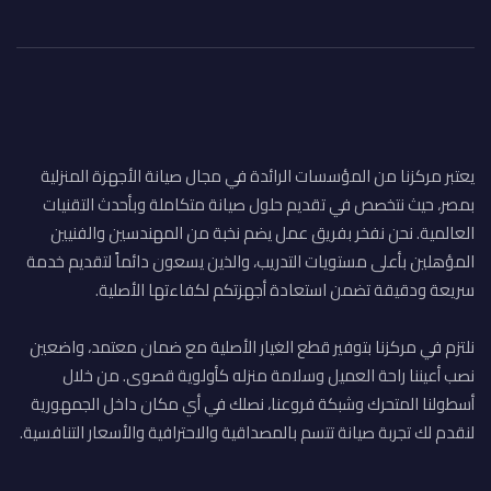
يعتبر مركزنا من المؤسسات الرائدة في مجال صيانة الأجهزة المنزلية
بمصر، حيث نتخصص في تقديم حلول صيانة متكاملة وبأحدث التقنيات
العالمية. نحن نفخر بفريق عمل يضم نخبة من المهندسين والفنيين
المؤهلين بأعلى مستويات التدريب، والذين يسعون دائماً لتقديم خدمة
سريعة ودقيقة تضمن استعادة أجهزتكم لكفاءتها الأصلية.
نلتزم في مركزنا بتوفير قطع الغيار الأصلية مع ضمان معتمد، واضعين
نصب أعيننا راحة العميل وسلامة منزله كأولوية قصوى. من خلال
أسطولنا المتحرك وشبكة فروعنا، نصلك في أي مكان داخل الجمهورية
لنقدم لك تجربة صيانة تتسم بالمصداقية والاحترافية والأسعار التنافسية.